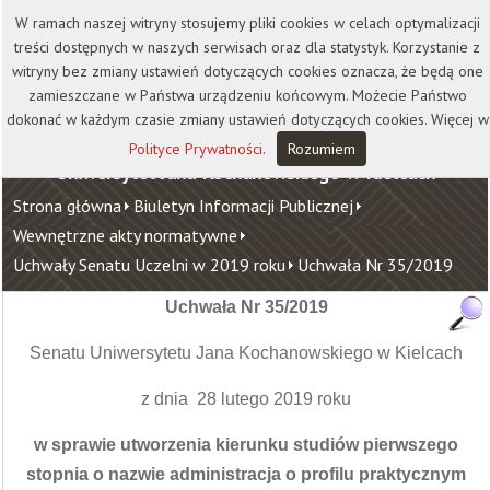
Kontakt
Biblioteka
Wydawnictwo
W ramach naszej witryny stosujemy pliki cookies w celach optymalizacji
Wirtualna Uczelnia
treści dostępnych w naszych serwisach oraz dla statystyk. Korzystanie z
witryny bez zmiany ustawień dotyczących cookies oznacza, że będą one
zamieszczane w Państwa urządzeniu końcowym. Możecie Państwo
dokonać w każdym czasie zmiany ustawień dotyczących cookies. Więcej w
Polityce Prywatności
.
Rozumiem
Uniwersytet Jana Kochanowskiego w Kielcach
Strona główna
Biuletyn Informacji Publicznej
Wewnętrzne akty normatywne
Uchwały Senatu Uczelni w 2019 roku
Uchwała Nr 35/2019
Uchwała Nr 35/2019
Senatu Uniwersytetu Jana Kochanowskiego w Kielcach
z dnia 28 lutego 2019 roku
w sprawie utworzenia kierunku studiów pierwszego
stopnia o nazwie administracja o profilu praktycznym