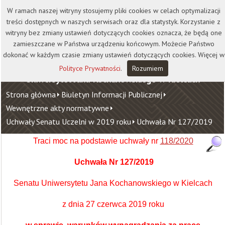
Kontakt
Biblioteka
Wydawnictwo
W ramach naszej witryny stosujemy pliki cookies w celach optymalizacji
Wirtualna Uczelnia
treści dostępnych w naszych serwisach oraz dla statystyk. Korzystanie z
witryny bez zmiany ustawień dotyczących cookies oznacza, że będą one
zamieszczane w Państwa urządzeniu końcowym. Możecie Państwo
dokonać w każdym czasie zmiany ustawień dotyczących cookies. Więcej w
Polityce Prywatności
.
Rozumiem
Uniwersytet Jana Kochanowskiego w Kielcach
Strona główna
Biuletyn Informacji Publicznej
Wewnętrzne akty normatywne
Uchwały Senatu Uczelni w 2019 roku
Uchwała Nr 127/2019
Traci moc na podstawie uchwały nr
118/2020
Uchwała Nr 127/2019
Senatu Uniwersytetu Jana Kochanowskiego w Kielcach
z dnia 27 czerwca 2019 roku