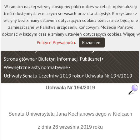
Kontakt
Biblioteka
Wydawnictwo
W ramach naszej witryny stosujemy pliki cookies w celach optymalizacji
Wirtualna Uczelnia
treści dostępnych w naszych serwisach oraz dla statystyk. Korzystanie z
witryny bez zmiany ustawień dotyczących cookies oznacza, że będą one
zamieszczane w Państwa urządzeniu końcowym. Możecie Państwo
dokonać w każdym czasie zmiany ustawień dotyczących cookies. Więcej w
Polityce Prywatności
.
Rozumiem
Uniwersytet Jana Kochanowskiego w Kielcach
Strona główna
Biuletyn Informacji Publicznej
Wewnętrzne akty normatywne
Uchwały Senatu Uczelni w 2019 roku
Uchwała Nr 194/2019
Uchwała Nr 194/2019
Senatu Uniwersytetu Jana Kochanowskiego w Kielcach
z dnia 26 września 2019 roku