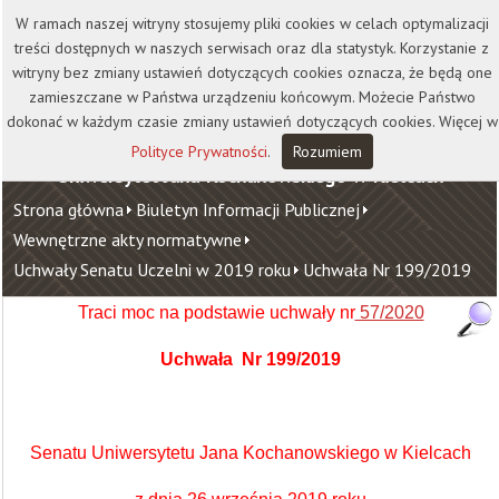
Kontakt
Biblioteka
Wydawnictwo
W ramach naszej witryny stosujemy pliki cookies w celach optymalizacji
Wirtualna Uczelnia
treści dostępnych w naszych serwisach oraz dla statystyk. Korzystanie z
witryny bez zmiany ustawień dotyczących cookies oznacza, że będą one
zamieszczane w Państwa urządzeniu końcowym. Możecie Państwo
dokonać w każdym czasie zmiany ustawień dotyczących cookies. Więcej w
Polityce Prywatności
.
Rozumiem
Uniwersytet Jana Kochanowskiego w Kielcach
Strona główna
Biuletyn Informacji Publicznej
Wewnętrzne akty normatywne
Uchwały Senatu Uczelni w 2019 roku
Uchwała Nr 199/2019
Traci moc na podstawie uchwały nr
57/2020
Uchwała Nr 199/2019
Senatu Uniwersytetu Jana Kochanowskiego w Kielcach