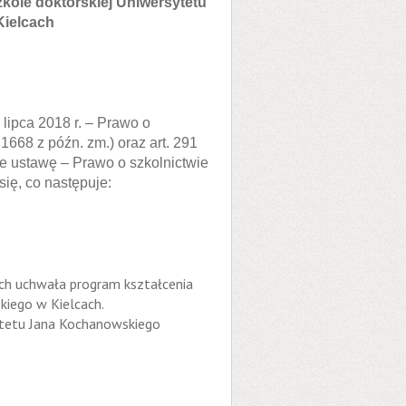
kole doktorskiej Uniwersytetu
ielcach
 lipca 2018 r. – Prawo o
 1668 z późn. zm.) oraz art. 291
ce ustawę – Prawo o szkolnictwie
ię, co następuje:
ch uchwała program kształcenia
kiego w Kielcach.
ytetu Jana Kochanowskiego