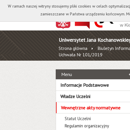
Kontakt
Biblioteka
W ramach naszej witryny stosujemy pliki cookies w celach optymalizac
zamieszczane w Państwa urządzeniu końcowym. Mo
Uniwersytet Jana Kochanowskie
Strona główna
Biuletyn Informa
Uchwała Nr 101/2019
Menu
Informacje Podstawowe
Władze Uczelni
Wewnętrzne akty normatywne
Statut Uczelni
Regulamin organizacyjny