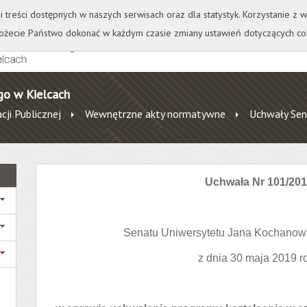
+
++
Wydawnictwo
Wirtualna Uczelnia
A
A
A
A
A
ji treści dostępnych w naszych serwisach oraz dla statystyk. Korzystanie z
żecie Państwo dokonać w każdym czasie zmiany ustawień dotyczących co
go w Kielcach
cji Publicznej
Wewnętrzne akty normatywne
Uchwały Sen
Uchwała Nr 101/20
Senatu Uniwersytetu Jana Kochanow
z dnia 30 maja 2019 r