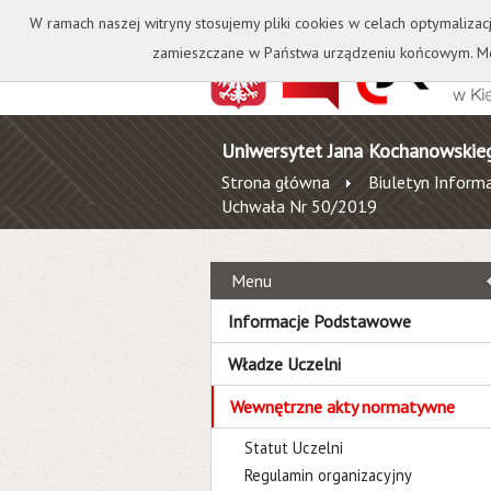
Kontakt
Biblioteka
W ramach naszej witryny stosujemy pliki cookies w celach optymalizac
zamieszczane w Państwa urządzeniu końcowym. Mo
Uniwersytet Jana Kochanowskie
Strona główna
Biuletyn Informa
Uchwała Nr 50/2019
Menu
Informacje Podstawowe
Władze Uczelni
Wewnętrzne akty normatywne
Statut Uczelni
Regulamin organizacyjny