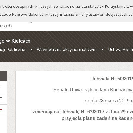
+
++
Wydawnictwo
Wirtualna Uczelnia
A
A
A
A
A
ji treści dostępnych w naszych serwisach oraz dla statystyk. Korzystanie z
żecie Państwo dokonać w każdym czasie zmiany ustawień dotyczących co
go w Kielcach
cji Publicznej
Wewnętrzne akty normatywne
Uchwały Sen
Uchwała Nr 50/201
Senatu Uniwersytetu Jana Kochanow
z dnia 28 marca 2019 
zmieniająca Uchwałę Nr 63/2017 z dnia 29 c
przyjęcia planu zadań na kaden