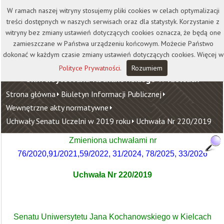
Kontakt
Biblioteka
Wydawnictwo
W ramach naszej witryny stosujemy pliki cookies w celach optymalizacji
Wirtualna Uczelnia
treści dostępnych w naszych serwisach oraz dla statystyk. Korzystanie z
witryny bez zmiany ustawień dotyczących cookies oznacza, że będą one
zamieszczane w Państwa urządzeniu końcowym. Możecie Państwo
dokonać w każdym czasie zmiany ustawień dotyczących cookies. Więcej w
Polityce Prywatności
.
Rozumiem
Uniwersytet Jana Kochanowskiego w Kielcach
Strona główna
Biuletyn Informacji Publicznej
Wewnętrzne akty normatywne
Uchwały Senatu Uczelni w 2019 roku
Uchwała Nr 220/2019
Zmieniona uchwałami nr
76/2020
,
91/2021
,
59/2022
,
31/2024
,
78/2025
,
33/2026
Uchwała Nr 220/2019
Senatu Uniwersytetu Jana Kochanowskiego w Kielcach