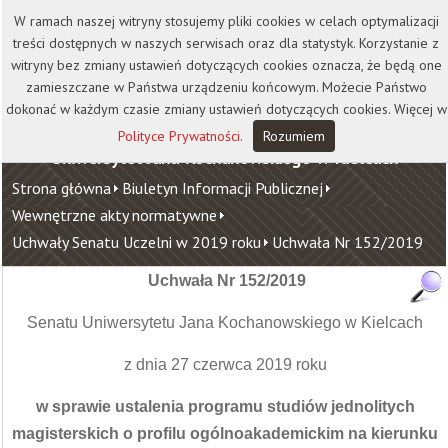
Kontakt
Biblioteka
Wydawnictwo
W ramach naszej witryny stosujemy pliki cookies w celach optymalizacji
Wirtualna Uczelnia
treści dostępnych w naszych serwisach oraz dla statystyk. Korzystanie z
witryny bez zmiany ustawień dotyczących cookies oznacza, że będą one
zamieszczane w Państwa urządzeniu końcowym. Możecie Państwo
dokonać w każdym czasie zmiany ustawień dotyczących cookies. Więcej w
Polityce Prywatności
.
Rozumiem
Uniwersytet Jana Kochanowskiego w Kielcach
Strona główna
Biuletyn Informacji Publicznej
Wewnętrzne akty normatywne
Uchwały Senatu Uczelni w 2019 roku
Uchwała Nr 152/2019
Uchwała Nr 152/2019
Senatu Uniwersytetu Jana Kochanowskiego w Kielcach
z dnia 27 czerwca 2019 roku
w sprawie ustalenia programu studiów jednolitych
magisterskich o profilu ogólnoakademickim na kierunku