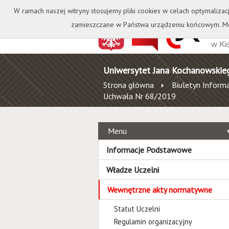
Kontakt
Biblioteka
W ramach naszej witryny stosujemy pliki cookies w celach optymalizac
zamieszczane w Państwa urządzeniu końcowym. Mo
Uniwersytet Jana Kochanowskie
Strona główna
Biuletyn Informa
Uchwała Nr 68/2019
Menu
Informacje Podstawowe
Władze Uczelni
Wewnętrzne akty normatywne
Statut Uczelni
Regulamin organizacyjny