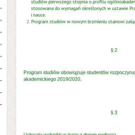
studiów pierwszego stopnia o profilu ogólnoakadem
stosowana do wymagań określonych w ustawie Pr
i nauce.
Program studiów w nowym brzmieniu stanowi załącz
§ 2
Program studiów obowiązuje studentów rozpoczynaj
akademickiego 2019/2020.
§ 3
Uchwała wchodzi w życie z dniem podjęcia.