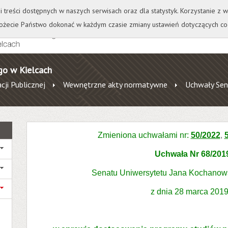
+
++
Wydawnictwo
Wirtualna Uczelnia
A
A
A
A
A
ji treści dostępnych w naszych serwisach oraz dla statystyk. Korzystanie z
żecie Państwo dokonać w każdym czasie zmiany ustawień dotyczących co
go w Kielcach
cji Publicznej
Wewnętrzne akty normatywne
Uchwały Sen
Zmieniona uchwałami nr:
50/2022
,
Uchwała Nr 68/201
Senatu Uniwersytetu Jana Kochanow
z dnia 28 marca 2019 