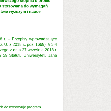
erwszego stopnia o profilu
ka stosowana do wymagań
ctwie wyższym i nauce
18 r. – Przepisy wprowadzające
 U. z 2018 r., poz. 1669), § 3-4
zego z dnia 27 września 2018 r.
§ 59 Statutu Uniwersytetu Jana
ach dostosowuje program