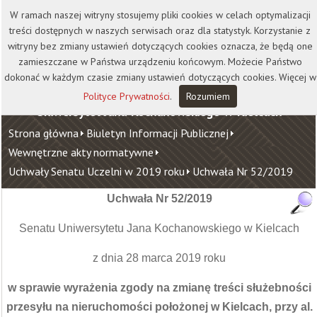
Kontakt
Biblioteka
Wydawnictwo
W ramach naszej witryny stosujemy pliki cookies w celach optymalizacji
Wirtualna Uczelnia
treści dostępnych w naszych serwisach oraz dla statystyk. Korzystanie z
witryny bez zmiany ustawień dotyczących cookies oznacza, że będą one
zamieszczane w Państwa urządzeniu końcowym. Możecie Państwo
dokonać w każdym czasie zmiany ustawień dotyczących cookies. Więcej w
Polityce Prywatności
.
Rozumiem
Uniwersytet Jana Kochanowskiego w Kielcach
Strona główna
Biuletyn Informacji Publicznej
Wewnętrzne akty normatywne
Uchwały Senatu Uczelni w 2019 roku
Uchwała Nr 52/2019
Uchwała Nr 52/2019
Senatu Uniwersytetu Jana Kochanowskiego w Kielcach
z dnia 28 marca 2019 roku
w sprawie wyrażenia zgody na zmianę treści służebności
przesyłu na nieruchomości położonej w Kielcach, przy al.