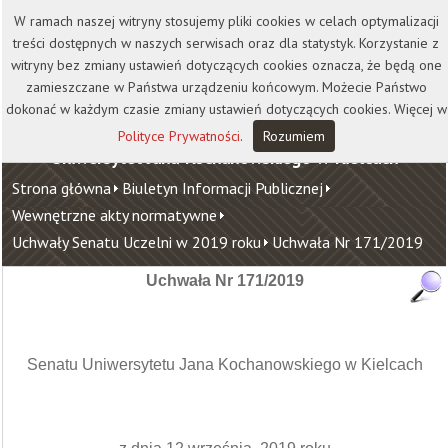
Kontakt
Biblioteka
Wydawnictwo
W ramach naszej witryny stosujemy pliki cookies w celach optymalizacji
Wirtualna Uczelnia
treści dostępnych w naszych serwisach oraz dla statystyk. Korzystanie z
witryny bez zmiany ustawień dotyczących cookies oznacza, że będą one
zamieszczane w Państwa urządzeniu końcowym. Możecie Państwo
dokonać w każdym czasie zmiany ustawień dotyczących cookies. Więcej w
Polityce Prywatności
.
Rozumiem
Uniwersytet Jana Kochanowskiego w Kielcach
Strona główna
Biuletyn Informacji Publicznej
Wewnętrzne akty normatywne
Uchwały Senatu Uczelni w 2019 roku
Uchwała Nr 171/2019
Uchwała Nr 171/2019
Senatu Uniwersytetu Jana Kochanowskiego w Kielcach