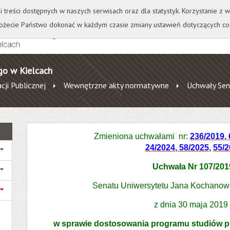
+
++
Wydawnictwo
Wirtualna Uczelnia
A
A
A
A
A
ji treści dostępnych w naszych serwisach oraz dla statystyk. Korzystanie z
żecie Państwo dokonać w każdym czasie zmiany ustawień dotyczących co
go w Kielcach
cji Publicznej
Wewnętrzne akty normatywne
Uchwały Sen
Zmieniona uchwałami nr:
236/2019
,
24/2024
,
58/2025
,
55/
Uchwała Nr 107/20
Senatu Uniwersytetu Jana Kochanow
z dnia 30 maja 2019 
w sprawie dostosowania programu studiów pi