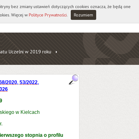
 witryny bez zmiany ustawień dotyczących cookies oznacza, że będą one
okies. Więcej w
Polityce Prywatności
.
Rozumiem
atu Uczelni w 2019 roku
68/2020
,
53/2022
,
2026
19
skiego w Kielcach
r.
erwszego stopnia o profilu