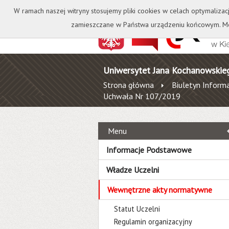
Kontakt
Biblioteka
W ramach naszej witryny stosujemy pliki cookies w celach optymalizac
zamieszczane w Państwa urządzeniu końcowym. Mo
Uniwersytet Jana Kochanowskie
Strona główna
Biuletyn Informa
Uchwała Nr 107/2019
Menu
Informacje Podstawowe
Władze Uczelni
Wewnętrzne akty normatywne
Statut Uczelni
Regulamin organizacyjny