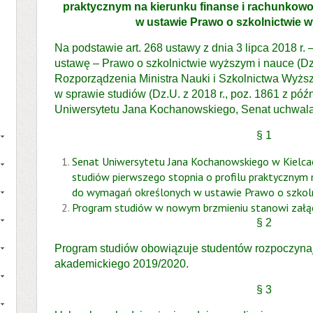
praktycznym na kierunku finanse i rachunko
w ustawie Prawo o szkolnictwie 
Na podstawie art. 268 ustawy z dnia 3 lipca 2018 r
ustawę – Prawo o szkolnictwie wyższym i nauce (Dz. 
Rozporządzenia Ministra Nauki i Szkolnictwa Wyższ
w sprawie studiów (Dz.U. z 2018 r., poz. 1861 z późn
Uniwersytetu Jana Kochanowskiego, Senat uchwala,
§ 1
Senat Uniwersytetu Jana Kochanowskiego w Kielc
studiów pierwszego stopnia o profilu praktycznym 
do wymagań określonych w ustawie Prawo o szkoln
Program studiów w nowym brzmieniu stanowi załącz
§ 2
Program studiów obowiązuje studentów rozpoczynaj
akademickiego 2019/2020.
§ 3