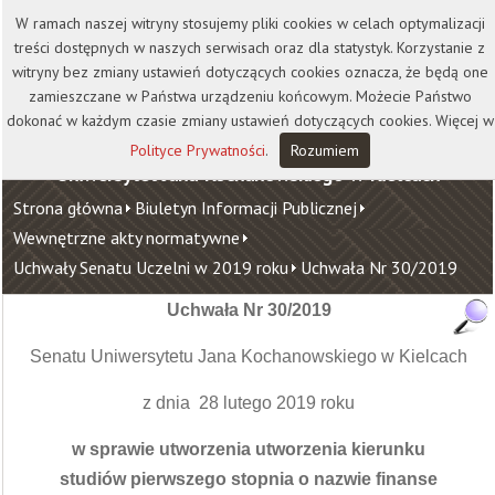
Kontakt
Biblioteka
Wydawnictwo
W ramach naszej witryny stosujemy pliki cookies w celach optymalizacji
Wirtualna Uczelnia
treści dostępnych w naszych serwisach oraz dla statystyk. Korzystanie z
witryny bez zmiany ustawień dotyczących cookies oznacza, że będą one
zamieszczane w Państwa urządzeniu końcowym. Możecie Państwo
dokonać w każdym czasie zmiany ustawień dotyczących cookies. Więcej w
Polityce Prywatności
.
Rozumiem
Uniwersytet Jana Kochanowskiego w Kielcach
Strona główna
Biuletyn Informacji Publicznej
Wewnętrzne akty normatywne
Uchwały Senatu Uczelni w 2019 roku
Uchwała Nr 30/2019
Uchwała Nr 30/2019
Senatu Uniwersytetu Jana Kochanowskiego w Kielcach
z dnia 28 lutego 2019 roku
w sprawie utworzenia utworzenia kierunku
studiów pierwszego stopnia o nazwie finanse