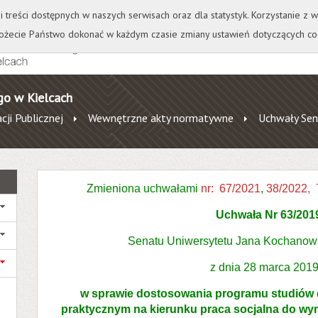
+
++
Wydawnictwo
Wirtualna Uczelnia
A
A
A
A
A
ji treści dostępnych w naszych serwisach oraz dla statystyk. Korzystanie z
żecie Państwo dokonać w każdym czasie zmiany ustawień dotyczących co
go w Kielcach
cji Publicznej
Wewnętrzne akty normatywne
Uchwały Sen
Zmieniona uchwałami
nr: 67/2021
,
38/2022
,
Uchwała Nr 63/201
Senatu Uniwersytetu Jana Kochanow
z dnia 28 marca 2019 
w sprawie dostosowania programu studiów d
praktycznym na kierunku praca socjalna do w