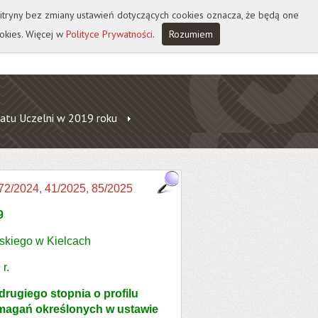
 witryny bez zmiany ustawień dotyczących cookies oznacza, że będą one
okies. Więcej w
Polityce Prywatności
.
Rozumiem
atu Uczelni w 2019 roku
72/2024
,
41/2025
,
85/2025
9
skiego w Kielcach
r.
rugiego stopnia o profilu
ymagań określonych w ustawie