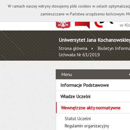
Kontakt
Biblioteka
W ramach naszej witryny stosujemy pliki cookies w celach optymalizac
zamieszczane w Państwa urządzeniu końcowym. Mo
Uniwersytet Jana Kochanowskie
Strona główna
Biuletyn Informa
Uchwała Nr 63/2019
Menu
Informacje Podstawowe
Władze Uczelni
Wewnętrzne akty normatywne
Statut Uczelni
Regulamin organizacyjny