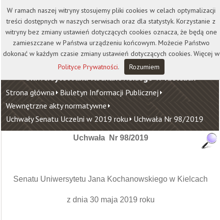
Kontakt
Biblioteka
Wydawnictwo
W ramach naszej witryny stosujemy pliki cookies w celach optymalizacji
Wirtualna Uczelnia
treści dostępnych w naszych serwisach oraz dla statystyk. Korzystanie z
witryny bez zmiany ustawień dotyczących cookies oznacza, że będą one
zamieszczane w Państwa urządzeniu końcowym. Możecie Państwo
dokonać w każdym czasie zmiany ustawień dotyczących cookies. Więcej w
Polityce Prywatności
.
Rozumiem
Uniwersytet Jana Kochanowskiego w Kielcach
Strona główna
Biuletyn Informacji Publicznej
Wewnętrzne akty normatywne
Uchwały Senatu Uczelni w 2019 roku
Uchwała Nr 98/2019
Uchwała Nr 98/2019
Senatu Uniwersytetu Jana Kochanowskiego w Kielcach
z dnia 30 maja 2019 roku