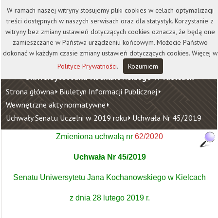
Kontakt
Biblioteka
Wydawnictwo
W ramach naszej witryny stosujemy pliki cookies w celach optymalizacji
Wirtualna Uczelnia
treści dostępnych w naszych serwisach oraz dla statystyk. Korzystanie z
witryny bez zmiany ustawień dotyczących cookies oznacza, że będą one
zamieszczane w Państwa urządzeniu końcowym. Możecie Państwo
dokonać w każdym czasie zmiany ustawień dotyczących cookies. Więcej w
Polityce Prywatności
.
Rozumiem
Uniwersytet Jana Kochanowskiego w Kielcach
Strona główna
Biuletyn Informacji Publicznej
Wewnętrzne akty normatywne
Uchwały Senatu Uczelni w 2019 roku
Uchwała Nr 45/2019
Zmieniona uchwałą nr
62/2020
Uchwała Nr 45/2019
Senatu Uniwersytetu Jana Kochanowskiego w Kielcach
z dnia 28 lutego 2019 r.