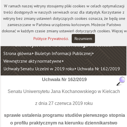
Kontakt
Biblioteka
Wydawnictwo
W ramach naszej witryny stosujemy pliki cookies w celach optymalizacji
Wirtualna Uczelnia
treści dostępnych w naszych serwisach oraz dla statystyk. Korzystanie z
witryny bez zmiany ustawień dotyczących cookies oznacza, że będą one
zamieszczane w Państwa urządzeniu końcowym. Możecie Państwo
dokonać w każdym czasie zmiany ustawień dotyczących cookies. Więcej w
Polityce Prywatności
.
Rozumiem
Uniwersytet Jana Kochanowskiego w Kielcach
Strona główna
Biuletyn Informacji Publicznej
Wewnętrzne akty normatywne
Uchwały Senatu Uczelni w 2019 roku
Uchwała Nr 162/2019
Uchwała Nr 162/2019
Senatu Uniwersytetu Jana Kochanowskiego w Kielcach
z dnia 27 czerwca 2019 roku
sprawie ustalenia programu studiów pierwszego stopnia
o profilu praktycznym na kierunku dziennikarstwo