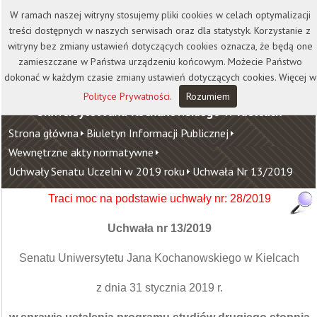
Kontakt
Biblioteka
Wydawnictwo
W ramach naszej witryny stosujemy pliki cookies w celach optymalizacji
Wirtualna Uczelnia
treści dostępnych w naszych serwisach oraz dla statystyk. Korzystanie z
witryny bez zmiany ustawień dotyczących cookies oznacza, że będą one
zamieszczane w Państwa urządzeniu końcowym. Możecie Państwo
dokonać w każdym czasie zmiany ustawień dotyczących cookies. Więcej w
Polityce Prywatności
.
Rozumiem
Uniwersytet Jana Kochanowskiego w Kielcach
Strona główna
Biuletyn Informacji Publicznej
Wewnętrzne akty normatywne
Uchwały Senatu Uczelni w 2019 roku
Uchwała Nr 13/2019
Traci moc na podstawie uchwały nr:
28/2019
Uchwała nr 13/2019
Senatu Uniwersytetu Jana Kochanowskiego w Kielcach
z dnia 31 stycznia 2019 r.