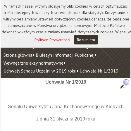
Kontakt
Biblioteka
Wydawnictwo
W ramach naszej witryny stosujemy pliki cookies w celach optymalizacji
Wirtualna Uczelnia
treści dostępnych w naszych serwisach oraz dla statystyk. Korzystanie z
witryny bez zmiany ustawień dotyczących cookies oznacza, że będą one
zamieszczane w Państwa urządzeniu końcowym. Możecie Państwo
dokonać w każdym czasie zmiany ustawień dotyczących cookies. Więcej w
Polityce Prywatności
.
Rozumiem
Uniwersytet Jana Kochanowskiego w Kielcach
Strona główna
Biuletyn Informacji Publicznej
Wewnętrzne akty normatywne
Uchwały Senatu Uczelni w 2019 roku
Uchwała Nr 1/2019
Uchwała Nr 1/2019
Senatu Uniwersytetu Jana Kochanowskiego w Kielcach
z dnia 31 stycznia 2019 roku