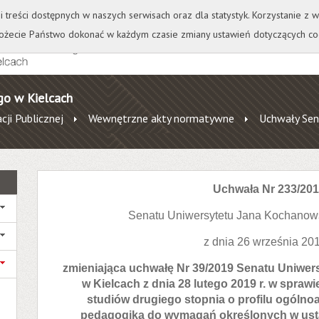
+
++
Wydawnictwo
Wirtualna Uczelnia
A
A
A
A
A
ji treści dostępnych w naszych serwisach oraz dla statystyk. Korzystanie z
żecie Państwo dokonać w każdym czasie zmiany ustawień dotyczących co
go w Kielcach
cji Publicznej
Wewnętrzne akty normatywne
Uchwały Sen
Uchwała Nr 233/20
Senatu Uniwersytetu Jana Kochanow
z dnia 26 września 201
zmieniająca uchwałę Nr 39/2019 Senatu Uniwe
w Kielcach z dnia 28 lutego 2019 r. w spra
studiów drugiego stopnia o profilu ogóln
pedagogika do wymagań określonych w usta