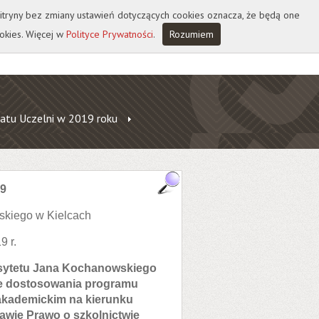
 witryny bez zmiany ustawień dotyczących cookies oznacza, że będą one
okies. Więcej w
Polityce Prywatności
.
Rozumiem
atu Uczelni w 2019 roku
19
skiego w Kielcach
9 r.
rsytetu Jana Kochanowskiego
wie dostosowania programu
oakademickim na kierunku
wie Prawo o szkolnictwie