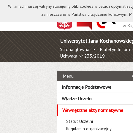
Kontakt
Biblioteka
W ramach naszej witryny stosujemy pliki cookies w celach optymalizac
zamieszczane w Państwa urządzeniu końcowym. Mo
Uniwersytet Jana Kochanowskie
Strona główna
Biuletyn Informa
Uchwała Nr 233/2019
Menu
Informacje Podstawowe
Władze Uczelni
Wewnętrzne akty normatywne
Statut Uczelni
Regulamin organizacyjny