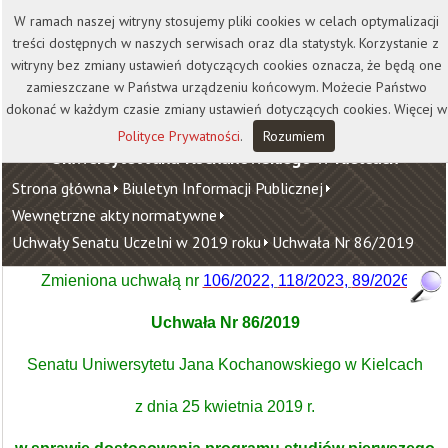
Kontakt
Biblioteka
Wydawnictwo
W ramach naszej witryny stosujemy pliki cookies w celach optymalizacji
Wirtualna Uczelnia
treści dostępnych w naszych serwisach oraz dla statystyk. Korzystanie z
witryny bez zmiany ustawień dotyczących cookies oznacza, że będą one
zamieszczane w Państwa urządzeniu końcowym. Możecie Państwo
dokonać w każdym czasie zmiany ustawień dotyczących cookies. Więcej w
Polityce Prywatności
.
Rozumiem
Uniwersytet Jana Kochanowskiego w Kielcach
Strona główna
Biuletyn Informacji Publicznej
Wewnętrzne akty normatywne
Uchwały Senatu Uczelni w 2019 roku
Uchwała Nr 86/2019
Zmieniona uchwałą nr
106/2022
,
118/2023
,
89/2026
Uchwała Nr 86/2019
Senatu Uniwersytetu Jana Kochanowskiego w Kielcach
z dnia 25 kwietnia 2019 r.