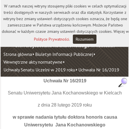
Kontakt
Biblioteka
Wydawnictwo
W ramach naszej witryny stosujemy pliki cookies w celach optymalizacji
Wirtualna Uczelnia
treści dostępnych w naszych serwisach oraz dla statystyk. Korzystanie z
witryny bez zmiany ustawień dotyczących cookies oznacza, że będą one
zamieszczane w Państwa urządzeniu końcowym. Możecie Państwo
dokonać w każdym czasie zmiany ustawień dotyczących cookies. Więcej w
Polityce Prywatności
.
Rozumiem
Uniwersytet Jana Kochanowskiego w Kielcach
Strona główna
Biuletyn Informacji Publicznej
Wewnętrzne akty normatywne
Uchwały Senatu Uczelni w 2019 roku
Uchwała Nr 16/2019
Uchwała Nr 16/2019
Senatu Uniwersytetu Jana Kochanowskiego w Kielcach
z dnia 28 lutego 2019 roku
w sprawie nadania tytułu doktora honoris causa
Uniwersytetu Jana Kochanowskiego