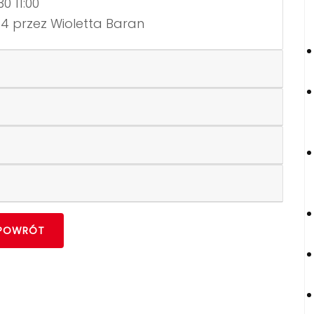
0 11:00
44 przez Wioletta Baran
POWRÓT