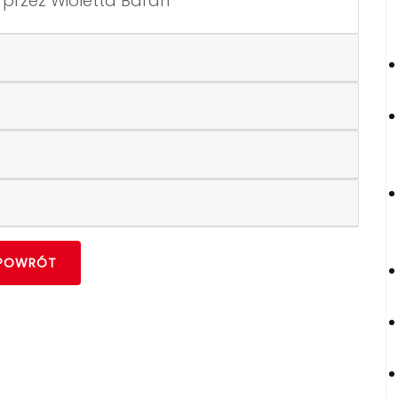
0 przez Wioletta Baran
POWRÓT