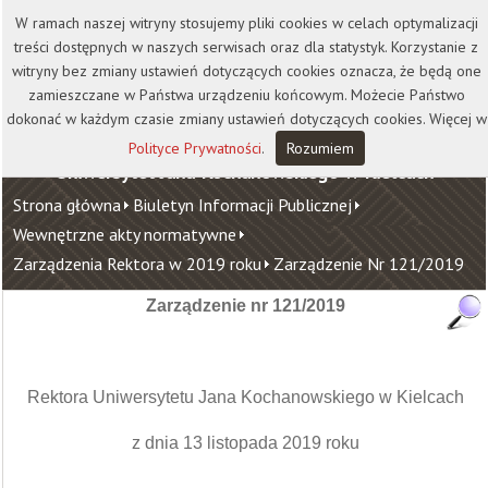
Kontakt
Biblioteka
Wydawnictwo
W ramach naszej witryny stosujemy pliki cookies w celach optymalizacji
Wirtualna Uczelnia
treści dostępnych w naszych serwisach oraz dla statystyk. Korzystanie z
witryny bez zmiany ustawień dotyczących cookies oznacza, że będą one
zamieszczane w Państwa urządzeniu końcowym. Możecie Państwo
dokonać w każdym czasie zmiany ustawień dotyczących cookies. Więcej w
Polityce Prywatności
.
Rozumiem
Uniwersytet Jana Kochanowskiego w Kielcach
Strona główna
Biuletyn Informacji Publicznej
Wewnętrzne akty normatywne
Zarządzenia Rektora w 2019 roku
Zarządzenie Nr 121/2019
Zarządzenie nr 121/2019
Rektora Uniwersytetu Jana Kochanowskiego w Kielcach
z dnia 13 listopada 2019 roku