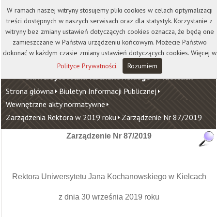
Kontakt
Biblioteka
Wydawnictwo
W ramach naszej witryny stosujemy pliki cookies w celach optymalizacji
Wirtualna Uczelnia
treści dostępnych w naszych serwisach oraz dla statystyk. Korzystanie z
witryny bez zmiany ustawień dotyczących cookies oznacza, że będą one
zamieszczane w Państwa urządzeniu końcowym. Możecie Państwo
dokonać w każdym czasie zmiany ustawień dotyczących cookies. Więcej w
Polityce Prywatności
.
Rozumiem
Uniwersytet Jana Kochanowskiego w Kielcach
Strona główna
Biuletyn Informacji Publicznej
Wewnętrzne akty normatywne
Zarządzenia Rektora w 2019 roku
Zarządzenie Nr 87/2019
Zarządzenie Nr 87/2019
Rektora Uniwersytetu Jana Kochanowskiego w Kielcach
z dnia 30 września 2019 roku