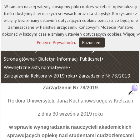
Kontakt
Biblioteka
Wydawnictwo
W ramach naszej witryny stosujemy pliki cookies w celach optymalizacji
Wirtualna Uczelnia
treści dostępnych w naszych serwisach oraz dla statystyk. Korzystanie z
witryny bez zmiany ustawień dotyczących cookies oznacza, że będą one
zamieszczane w Państwa urządzeniu końcowym. Możecie Państwo
dokonać w każdym czasie zmiany ustawień dotyczących cookies. Więcej w
Polityce Prywatności
.
Rozumiem
Uniwersytet Jana Kochanowskiego w Kielcach
Strona główna
Biuletyn Informacji Publicznej
Wewnętrzne akty normatywne
Zarządzenia Rektora w 2019 roku
Zarządzenie Nr 78/2019
Zarządzenie Nr 78/2019
Rektora Uniwersytetu Jana Kochanowskiego w Kielcach
z dnia 30 września 2019 roku
w sprawie wynagradzania nauczycieli akademickich
sprawujących opiekę nad studentami cudzoziemcami