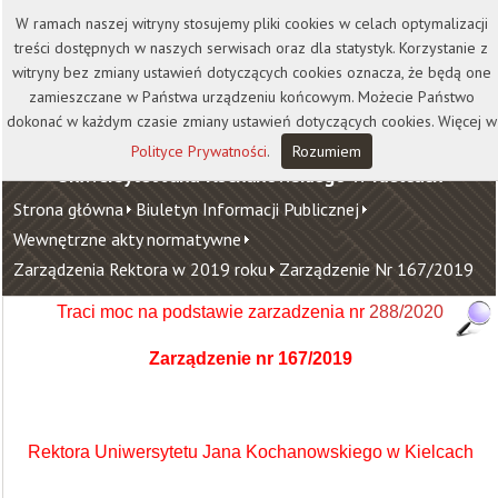
Kontakt
Biblioteka
Wydawnictwo
W ramach naszej witryny stosujemy pliki cookies w celach optymalizacji
Wirtualna Uczelnia
treści dostępnych w naszych serwisach oraz dla statystyk. Korzystanie z
witryny bez zmiany ustawień dotyczących cookies oznacza, że będą one
zamieszczane w Państwa urządzeniu końcowym. Możecie Państwo
dokonać w każdym czasie zmiany ustawień dotyczących cookies. Więcej w
Polityce Prywatności
.
Rozumiem
Uniwersytet Jana Kochanowskiego w Kielcach
Strona główna
Biuletyn Informacji Publicznej
Wewnętrzne akty normatywne
Zarządzenia Rektora w 2019 roku
Zarządzenie Nr 167/2019
Traci moc na podstawie zarzadzenia nr
288/2020
Zarządzenie nr 167/2019
Rektora Uniwersytetu Jana Kochanowskiego w Kielcach