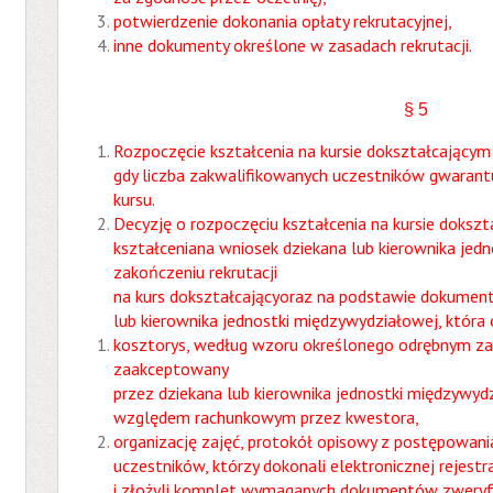
potwierdzenie dokonania opłaty rekrutacyjnej,
inne dokumenty określone w zasadach rekrutacji.
§ 5
Rozpoczęcie kształcenia na kursie dokształcającym
gdy liczba zakwalifikowanych uczestników gwaran
kursu.
Decyzję o rozpoczęciu kształcenia na kursie doksz
kształceniana wniosek dziekana lub kierownika jed
zakończeniu rekrutacji
na kurs dokształcającyoraz na podstawie dokumenta
lub kierownika jednostki międzywydziałowej, która
kosztorys, według wzoru określonego odrębnym za
zaakceptowany
przez dziekana lub kierownika jednostki międzywyd
względem rachunkowym przez kwestora,
organizację zajęć, protokół opisowy z postępowania
uczestników, którzy dokonali elektronicznej rejestra
i złożyli komplet wymaganych dokumentów zweryf