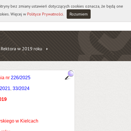
 witryny bez zmiany ustawień dotyczących cookies oznacza, że będą one
okies. Więcej w
Polityce Prywatności
.
Rozumiem
 Rektora w 2019 roku
ia nr
226/2025
/2021
,
33/2024
019
skiego w Kielcach