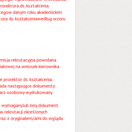
orektora ds. kształcenia.
jącegow danym roku akademickim
tora ds. kształceniawedług wzoru
omisja rekrutacyjna powołana
iałowej na wniosek kierownika
 prorektor ds. kształcenia.
łada następujące dokumenty:
ularz osobowy wydrukowany
ie wymaganylub inny dokument
w rekrutacji określonych
wraz z oryginałem/ami do wglądu