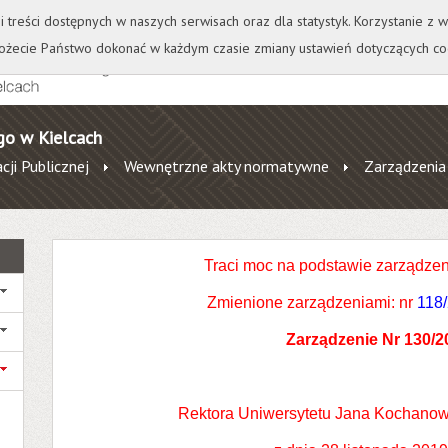
+
++
Wydawnictwo
Wirtualna Uczelnia
A
A
A
A
A
ji treści dostępnych w naszych serwisach oraz dla statystyk. Korzystanie z
żecie Państwo dokonać w każdym czasie zmiany ustawień dotyczących co
go w Kielcach
cji Publicznej
Wewnętrzne akty normatywne
Zarządzenia
Traci moc na podstawie zarządzen
Zmienione zarządzeniami:
nr
118
Zarządzenie Nr 130/2
Rektora Uniwersytetu Jana Kochanow