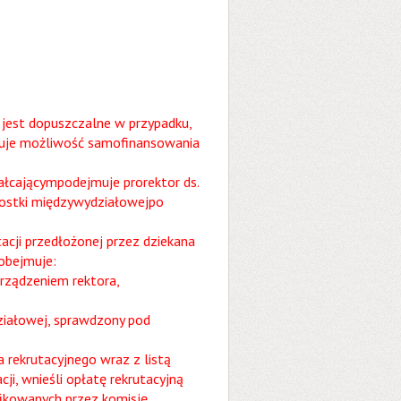
 jest dopuszczalne w przypadku,
tuje możliwość samofinansowania
tałcającympodejmuje prorektor ds.
nostki międzywydziałowejpo
cji przedłożonej przez dziekana
 obejmuje:
rządzeniem rektora,
ziałowej, sprawdzony pod
 rekrutacyjnego wraz z listą
cji, wnieśli opłatę rekrutacyjną
ikowanych przez komisję