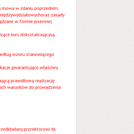
rej mowa w zdaniu poprzednim,
 międzywydziałowychoraz zasady
ządzane w formie pisemnej
dzące kurs dokształcającysą
według wzoru stanowiącego
ikacje gwarantujące właściwy
jącą prawidłową realizację
nich warunków do prowadzenia
zedkładany prorektorowi ds.