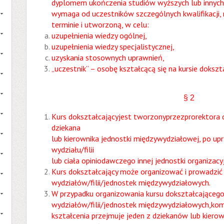
dyplomem ukończenia studiów wyższych lub innych o
wymaga od uczestników szczególnych kwalifikacji,
terminie i utworzoną, w celu:
uzupełnienia wiedzy ogólnej,
uzupełnienia wiedzy specjalistycznej,
uzyskania stosownych uprawnień,
„uczestnik” – osobę kształcącą się na kursie dokszt
§ 2
Kurs dokształcającyjest tworzonyprzezprorektora d
dziekana
lub kierownika jednostki międzywydziałowej, po upr
wydziału/filii
lub ciała opiniodawczego innej jednostki organizacyj
Kurs dokształcający może organizować i prowadzić j
wydziałów/filii/jednostek międzywydziałowych.
W przypadku organizowania kursu dokształcającego 
wydziałów/filii/jednostek międzywydziałowych,komp
kształcenia przejmuje jeden z dziekanów lub kiero