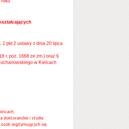
 roku
kształcających
t. 2 pkt 2 ustawy z dnia 20 lipca
8 r. poz. 1668 ze zm.) oraz §
a Kochanowskiego w Kielcach
ielcach,
ia doktoranckie i studia
osób legitymujących się