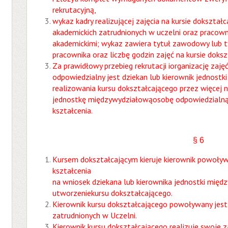
rekrutacyjną,
wykaz kadry realizującej zajęcia na kursie dokształ
akademickich zatrudnionych w uczelni oraz pracow
akademickimi; wykaz zawiera tytuł zawodowy lub t
pracownika oraz liczbę godzin zajęć na kursie doks
Za prawidłowy przebieg rekrutacji iorganizację zaję
odpowiedzialny jest dziekan lub kierownik jednost
realizowania kursu dokształcającego przez więcej ni
jednostkę międzywydziałowąosobę odpowiedzialną 
kształcenia.
§ 6
Kursem dokształcającym kieruje kierownik powoływa
kształcenia
na wniosek dziekana lub kierownika jednostki międ
utworzeniekursu dokształcającego.
Kierownik kursu dokształcającego powoływany jest 
zatrudnionych w Uczelni.
Kierownik kursu dokształcającego realizuje swoje