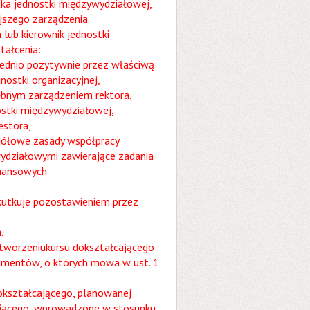
ika jednostki międzywydziałowej,
jszego zarządzenia.
lub kierownik jednostki
tałcenia:
zednio pozytywnie przez właściwą
dnostki organizacyjnej,
bnym zarządzeniem rektora,
ostki międzywydziałowej,
stora,
gółowe zasady współpracy
wydziałowymi zawierające zadania
inansowych
skutkuje pozostawieniem przez
.
 utworzeniukursu dokształcającego
kumentów, o których mowa w ust. 1
okształcającego, planowanej
cającego, wprowadzone w stosunku