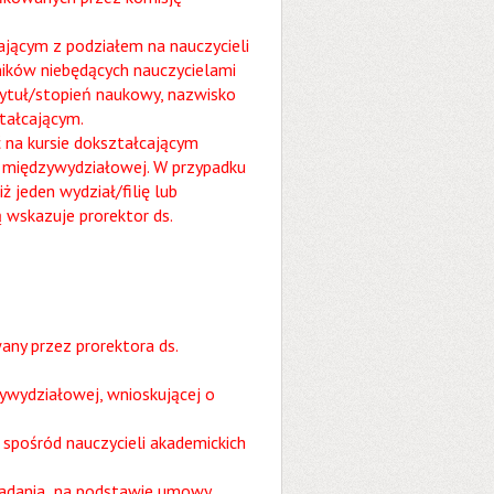
cającym z podziałem na nauczycieli
ników niebędących nauczycielami
ytuł/stopień naukowy, nazwisko
ztałcającym.
ć na kursie dokształcającym
ki międzywydziałowej. W przypadku
ż jeden wydział/filię lub
wskazuje prorektor ds.
ny przez prorektora ds.
zywydziałowej, wnioskującej o
spośród nauczycieli akademickich
 zadania na podstawie umowy