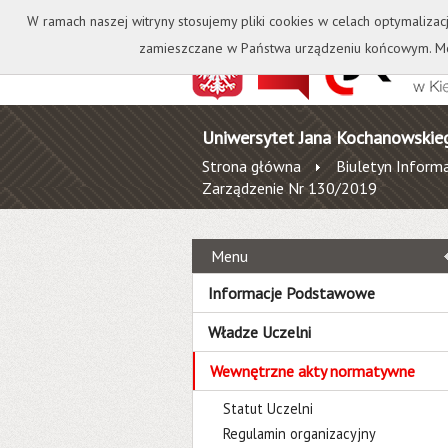
Kontakt
Biblioteka
W ramach naszej witryny stosujemy pliki cookies w celach optymalizac
zamieszczane w Państwa urządzeniu końcowym. Mo
Uniwersytet Jana Kochanowskie
Strona główna
Biuletyn Informa
Zarządzenie Nr 130/2019
Menu
Informacje Podstawowe
Władze Uczelni
Wewnętrzne akty normatywne
Statut Uczelni
Regulamin organizacyjny