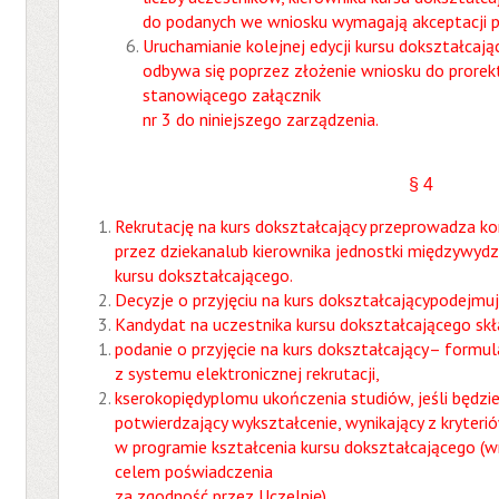
do podanych we wniosku wymagają akceptacji pr
Uruchamianie kolejnej edycji kursu dokształca
odbywa się poprzez złożenie wniosku do prorek
stanowiącego załącznik
nr 3 do niniejszego zarządzenia.
§ 4
Rekrutację na kurs dokształcający przeprowadza k
przez dziekanalub kierownika jednostki międzywydz
kursu dokształcającego.
Decyzje o przyjęciu na kurs dokształcającypodejmuje
Kandydat na uczestnika kursu dokształcającego sk
podanie o przyjęcie na kurs dokształcający– form
z systemu elektronicznej rekrutacji,
kserokopiędyplomu ukończenia studiów, jeśli będz
potwierdzający wykształcenie, wynikający z kryterió
w programie kształcenia kursu dokształcającego (
celem poświadczenia
za zgodność przez Uczelnię),