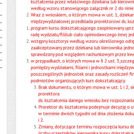
kształcenia przez właściwego dziekana lub kierown
według wzoru stanowiącego załącznik nr 2 do ninie
Wraz z wnioskiem, o którym mowa w ust. 1, dziekan 
międzywydziałowej przedkłada prorektorowi ds. ksz
program kursu dokształcającego zaopiniowany upr
radę wydziału/filiilub ciało opiniodawczego innej je
wstępny kosztorys według wzoru określonego odrę
zaakceptowany przez dziekana lub kierownika jedn
sprawdzony pod względem rachunkowym przez kwe
w przypadkach, o których mowa w § 2 ust. 3,szcze
pomiędzy wydziałami, filiami i jednostkami między
poszczególnych jednostek oraz zasady rozliczeń f
podmiotów organizujących kurs dokształcający.
Brak dokumentu, o którym mowa w ust. 1 i 2, 
prorektora
ds. kształcenia danego wniosku bez rozpoznania
Prorektor ds. kształcenia podejmuje decyzję o
w terminie dwóch tygodni od dnia złożenia do
i 2.
Zmiany, dotyczące terminu rozpoczęcia kursu d
liczby uczestników, kierownika kursu dokształ