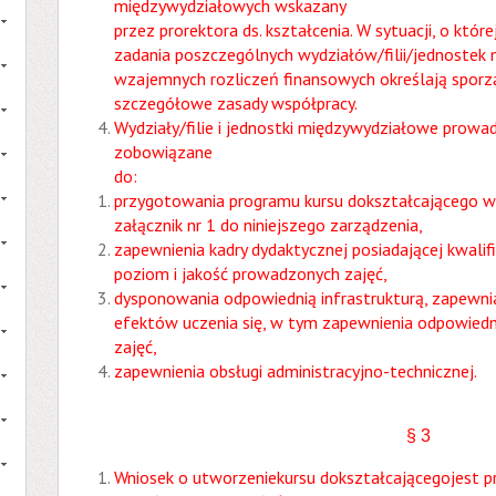
międzywydziałowych wskazany
przez prorektora ds. kształcenia. W sytuacji, o któ
zadania poszczególnych wydziałów/filii/jednostek
wzajemnych rozliczeń finansowych określają spor
szczegółowe zasady współpracy.
Wydziały/filie i jednostki międzywydziałowe prowa
zobowiązane
do:
przygotowania programu kursu dokształcającego 
załącznik nr 1 do niniejszego zarządzenia,
zapewnienia kadry dydaktycznej posiadającej kwalif
poziom i jakość prowadzonych zajęć,
dysponowania odpowiednią infrastrukturą, zapewnia
efektów uczenia się, w tym zapewnienia odpowied
zajęć,
zapewnienia obsługi administracyjno-technicznej.
§ 3
Wniosek o utworzeniekursu dokształcającegojest pr