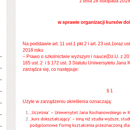
z dnia 28 listopada 2019
w sprawie organizacji kursów do
Na podstawie art. 11 ust.1 pkt 2 i art. 23 ust.1oraz us
2018 roku
– Prawo o szkolnictwie wyższym i nauce(Dz.U. z 201
165 ust. 2 i § 172 ust. 3 Statutu Uniwersytetu Jan
zarządza się, co następuje:
§ 1
Użyte w zarządzeniu określenia oznaczają:
„Uczelnia” – Uniwersytet Jana Kochanowskiego w K
„kurs dokształcający” – inną niż studia wyższe, stud
podyplomowe formę kształcenia przeznaczoną dla 