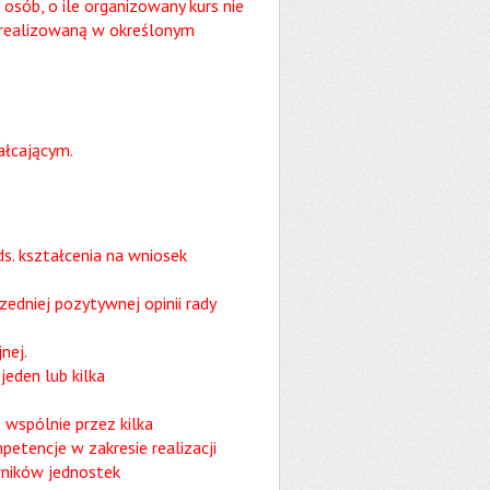
sób, o ile organizowany kurs nie
 realizowaną w określonym
ałcającym.
s. kształcenia na wniosek
zedniej pozytywnej opinii rady
nej.
eden lub kilka
wspólnie przez kilka
etencje w zakresie realizacji
wników jednostek