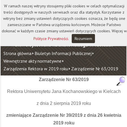
Kontakt
Biblioteka
Wydawnictwo
W ramach naszej witryny stosujemy pliki cookies w celach optymalizacji
Wirtualna Uczelnia
treści dostępnych w naszych serwisach oraz dla statystyk. Korzystanie z
witryny bez zmiany ustawień dotyczących cookies oznacza, że będą one
zamieszczane w Państwa urządzeniu końcowym. Możecie Państwo
dokonać w każdym czasie zmiany ustawień dotyczących cookies. Więcej w
Polityce Prywatności
.
Rozumiem
Uniwersytet Jana Kochanowskiego w Kielcach
Strona główna
Biuletyn Informacji Publicznej
Wewnętrzne akty normatywne
Zarządzenia Rektora w 2019 roku
Zarządzenie Nr 63/2019
Zarządzenie Nr 63/2019
Rektora Uniwersytetu Jana Kochanowskiego w Kielcach
z dnia 2 sierpnia 2019 roku
zmieniające Zarządzenie Nr 39/2019
z dnia 26 kwietnia
2019 roku