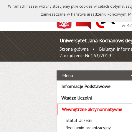
Kontakt
Biblioteka
W ramach naszej witryny stosujemy pliki cookies w celach optymalizac
zamieszczane w Państwa urządzeniu końcowym. Mo
Uniwersytet Jana Kochanowskie
Strona główna
Biuletyn Informa
Zarządzenie Nr 163/2019
Menu
Informacje Podstawowe
Władze Uczelni
Wewnętrzne akty normatywne
Statut Uczelni
Regulamin organizacyjny