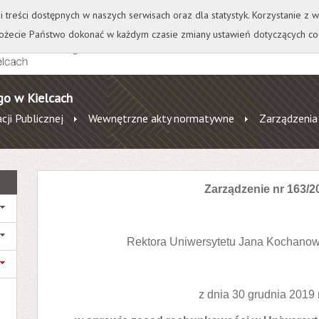
+
++
Wydawnictwo
Wirtualna Uczelnia
A
A
A
A
A
ji treści dostępnych w naszych serwisach oraz dla statystyk. Korzystanie z
żecie Państwo dokonać w każdym czasie zmiany ustawień dotyczących co
go w Kielcach
cji Publicznej
Wewnętrzne akty normatywne
Zarządzenia
Zarządzenie nr 163/2
Rektora Uniwersytetu Jana Kochanow
z dnia 30 grudnia 2019 