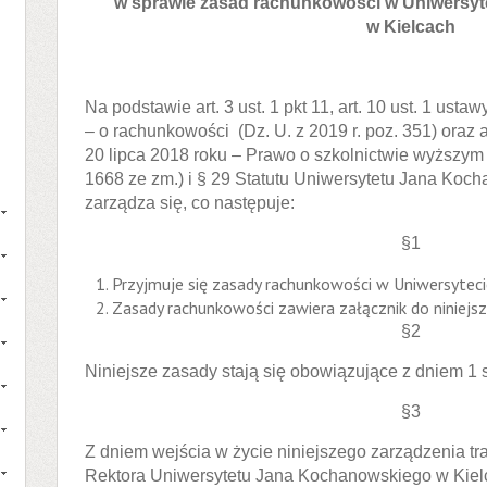
w sprawie zasad rachunkowości w Uniwersy
w Kielcach
Na podstawie art. 3 ust. 1 pkt 11, art. 10 ust. 1 usta
– o rachunkowości (Dz. U. z 2019 r. poz. 351) oraz ar
20 lipca 2018 roku – Prawo o szkolnictwie wyższym i
1668 ze zm.) i § 29 Statutu Uniwersytetu Jana Koc
zarządza się, co następuje:
§1
Przyjmuje się zasady rachunkowości w Uniwersytec
Zasady rachunkowości zawiera załącznik do niniejs
§2
Niniejsze zasady stają się obowiązujące z dniem 1 s
§3
Z dniem wejścia w życie niniejszego zarządzenia tr
Rektora Uniwersytetu Jana Kochanowskiego w Kielc