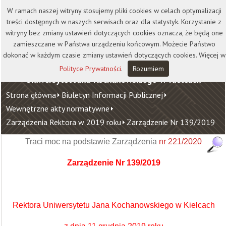
Kontakt
Biblioteka
Wydawnictwo
W ramach naszej witryny stosujemy pliki cookies w celach optymalizacji
Wirtualna Uczelnia
treści dostępnych w naszych serwisach oraz dla statystyk. Korzystanie z
witryny bez zmiany ustawień dotyczących cookies oznacza, że będą one
zamieszczane w Państwa urządzeniu końcowym. Możecie Państwo
dokonać w każdym czasie zmiany ustawień dotyczących cookies. Więcej w
Polityce Prywatności
.
Rozumiem
Uniwersytet Jana Kochanowskiego w Kielcach
Strona główna
Biuletyn Informacji Publicznej
Wewnętrzne akty normatywne
Zarządzenia Rektora w 2019 roku
Zarządzenie Nr 139/2019
Traci moc na podstawie Zarządzenia
nr 221/2020
Zarządzenie Nr 139/2019
Rektora Uniwersytetu Jana Kochanowskiego w Kielcach