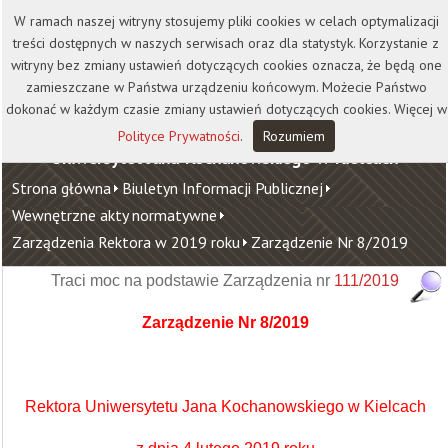
Kontakt
Biblioteka
Wydawnictwo
W ramach naszej witryny stosujemy pliki cookies w celach optymalizacji
Wirtualna Uczelnia
treści dostępnych w naszych serwisach oraz dla statystyk. Korzystanie z
witryny bez zmiany ustawień dotyczących cookies oznacza, że będą one
zamieszczane w Państwa urządzeniu końcowym. Możecie Państwo
dokonać w każdym czasie zmiany ustawień dotyczących cookies. Więcej w
Polityce Prywatności
.
Rozumiem
Uniwersytet Jana Kochanowskiego w Kielcach
Strona główna
Biuletyn Informacji Publicznej
Wewnętrzne akty normatywne
Zarządzenia Rektora w 2019 roku
Zarządzenie Nr 8/2019
Traci moc na podstawie Zarządzenia nr
111/2019
Zarządzenie Nr 8/2019
Rektora Uniwersytetu Jana Kochanowskiego w Kielcach