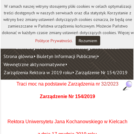
Kontakt
Biblioteka
Wydawnictwo
W ramach naszej witryny stosujemy pliki cookies w celach optymalizacji
Wirtualna Uczelnia
treści dostępnych w naszych serwisach oraz dla statystyk. Korzystanie z
witryny bez zmiany ustawień dotyczących cookies oznacza, że będą one
zamieszczane w Państwa urządzeniu końcowym. Możecie Państwo
dokonać w każdym czasie zmiany ustawień dotyczących cookies. Więcej w
Polityce Prywatności
.
Rozumiem
Uniwersytet Jana Kochanowskiego w Kielcach
Strona główna
Biuletyn Informacji Publicznej
Wewnętrzne akty normatywne
Zarządzenia Rektora w 2019 roku
Zarządzenie Nr 154/2019
Traci moc na podstawie Zarządzenia nr
32/2023
Zarządzenie Nr 154/2019
Rektora Uniwersytetu Jana Kochanowskiego w Kielcach