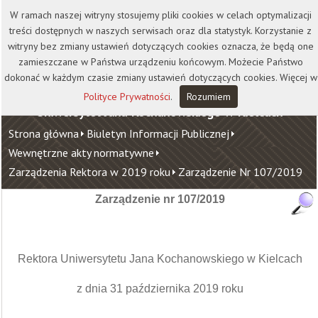
Kontakt
Biblioteka
Wydawnictwo
W ramach naszej witryny stosujemy pliki cookies w celach optymalizacji
Wirtualna Uczelnia
treści dostępnych w naszych serwisach oraz dla statystyk. Korzystanie z
witryny bez zmiany ustawień dotyczących cookies oznacza, że będą one
zamieszczane w Państwa urządzeniu końcowym. Możecie Państwo
dokonać w każdym czasie zmiany ustawień dotyczących cookies. Więcej w
Polityce Prywatności
.
Rozumiem
Uniwersytet Jana Kochanowskiego w Kielcach
Strona główna
Biuletyn Informacji Publicznej
Wewnętrzne akty normatywne
Zarządzenia Rektora w 2019 roku
Zarządzenie Nr 107/2019
Zarządzenie nr 107/2019
Rektora Uniwersytetu Jana Kochanowskiego w Kielcach
z dnia 31 października 2019 roku