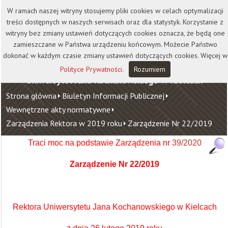
Kontakt
Biblioteka
Wydawnictwo
W ramach naszej witryny stosujemy pliki cookies w celach optymalizacji
Wirtualna Uczelnia
treści dostępnych w naszych serwisach oraz dla statystyk. Korzystanie z
witryny bez zmiany ustawień dotyczących cookies oznacza, że będą one
zamieszczane w Państwa urządzeniu końcowym. Możecie Państwo
dokonać w każdym czasie zmiany ustawień dotyczących cookies. Więcej w
Polityce Prywatności
.
Rozumiem
Uniwersytet Jana Kochanowskiego w Kielcach
Strona główna
Biuletyn Informacji Publicznej
Wewnętrzne akty normatywne
Zarządzenia Rektora w 2019 roku
Zarządzenie Nr 22/2019
Traci moc na podstawie Zarządzenia nr
39/2020
Zarządzenie Nr 22/2019
Rektora Uniwersytetu Jana Kochanowskiego w Kielcach